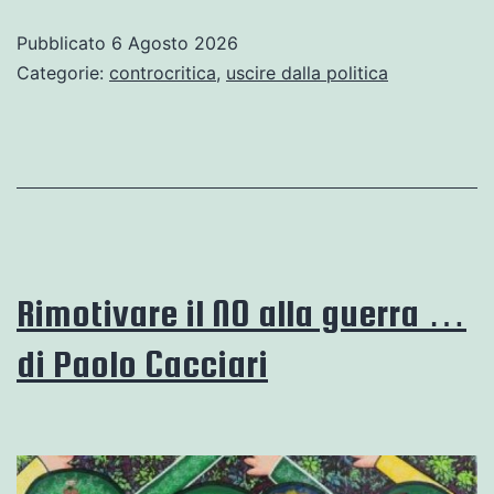
dei
Pubblicato
6 Agosto 2026
nominati?
Categorie:
controcritica
,
uscire dalla politica
…
di
Francesco
Coniglione
Rimotivare il NO alla guerra …
di Paolo Cacciari