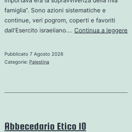
importava era la sopravvivenza della mia
famiglia“. Sono azioni sistematiche e
continue, veri pogrom, coperti e favoriti
E
dall’Esercito israeliano.…
Continua a leggere
c
u
Pubblicato
7 Agosto 2026
“
Categorie:
Palestina
d
c
i
..
M
H
Abbecedario Etico 10
H