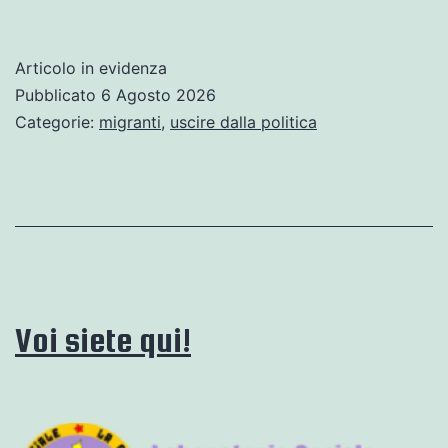
volta
si
Articolo in evidenza
chiamavano
Pubblicato
6 Agosto 2026
campi
Categorie:
migranti
,
uscire dalla politica
di
concentramento
ora
li
chiamano
“hub”
Voi siete qui!