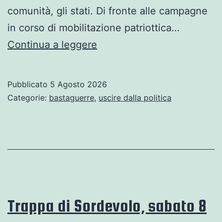
comunità, gli stati. Di fronte alle campagne
in corso di mobilitazione patriottica…
Rimotivare
Continua a leggere
il
NO
Pubblicato
5 Agosto 2026
alla
Categorie:
bastaguerre
,
uscire dalla politica
guerra
…
di
Paolo
Cacciari
Trappa di Sordevolo, sabato 8