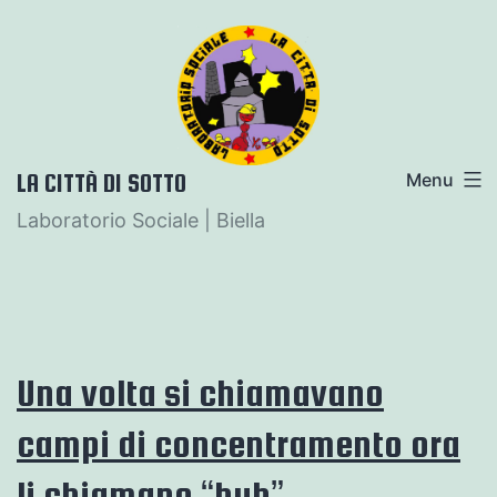
Salta
al
contenuto
LA CITTÀ DI SOTTO
Menu
Laboratorio Sociale | Biella
Una volta si chiamavano
campi di concentramento ora
li chiamano “hub”