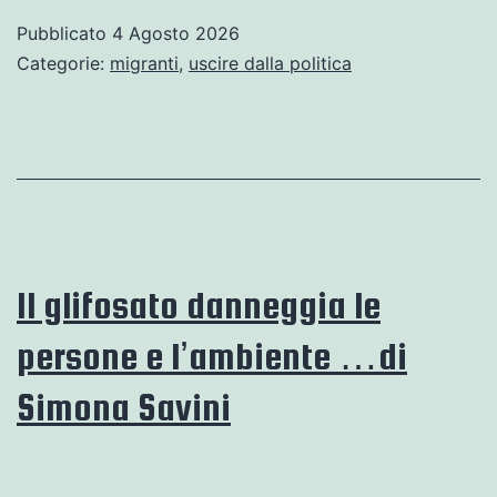
dei
Pubblicato
4 Agosto 2026
confini
Categorie:
migranti
,
uscire dalla politica
della
stupidità
Il glifosato danneggia le
persone e l’ambiente …di
Simona Savini