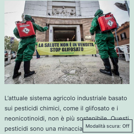
L’attuale sistema agricolo industriale basato
sui pesticidi chimici, come il glifosato e i
neonicotinoidi, non è più sostenibile. Questi
Modalità scura:
pesticidi sono una minaccia per le api e per